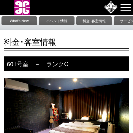
What's New
イベント情報
料金･客室情報
サービ
情
料金･客室情報
601号室 － ランクC