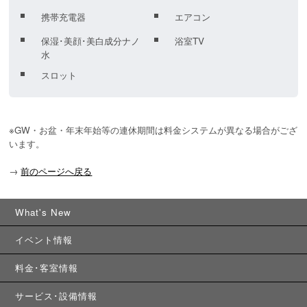
携帯充電器
エアコン
保湿･美顔･美白成分ナノ
浴室TV
水
スロット
※GW・お盆・年末年始等の連休期間は料金システムが異なる場合がござ
います。
→
前のページへ戻る
What's New
イベント情報
料金･客室情報
サービス･設備情報