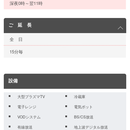
深夜0時～翌11時
ご 延 長
全 日
15分毎
設備
大型プラズマTV
冷蔵庫
電子レンジ
電気ポット
VODシステム
BS/CS放送
有線放送
地上波デジタル放送