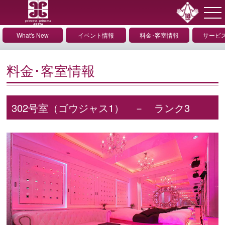
What's New
イベント情報
料金･客室情報
サービ
情
料金･客室情報
302号室（ゴウジャス1） － ランク3