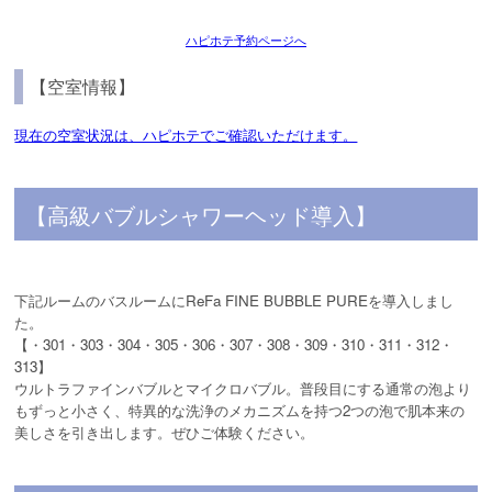
ハピホテ予約ページへ
【空室情報】
現在の空室状況は、ハピホテでご確認いただけます。
【高級バブルシャワーヘッド導入】
下記ルームのバスルームにReFa FINE BUBBLE PUREを導入しまし
た。
【・301・303・304・305・306・307・308・309・310・311・312・
313】
ウルトラファインバブルとマイクロバブル。普段目にする通常の泡より
もずっと小さく、特異的な洗浄のメカニズムを持つ2つの泡で肌本来の
美しさを引き出します。ぜひご体験ください。