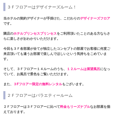
３Ｆフロアーはデザイナーズルーム！
当ホテルの契約デザイナーが手掛けた、こだわりの
デザイナーズフロア
です。
隣店の
ホテルプリンセスプリンセス
をご利用頂いたことのある方ならさ
らに楽しさがおわかりいただけます。
今回も３Ｆ各部屋が全てが独立したコンセプトの部屋でお客様に何度ご
来店頂いても違うお部屋で楽しんでほしいという気持ちをこめていま
す。
そして、３Ｆフロアー１４ルームのうち、
１２ルームは展望風呂
になっ
ていて、お風呂で景色をご覧いただけます。
また、
３Fフロアー限定の無料レンタル
もございます。
２Ｆフロアーはバラエティールーム
２Ｆフロアーは３Ｆフロアーに比べて
料金もリーズナブル
なお部屋を揃
えております。