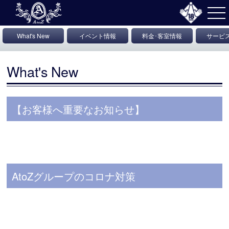
What's New
イベント情報
料金･客室情報
サービ
情
What's New
【お客様へ重要なお知らせ】
AtoZグループのコロナ対策