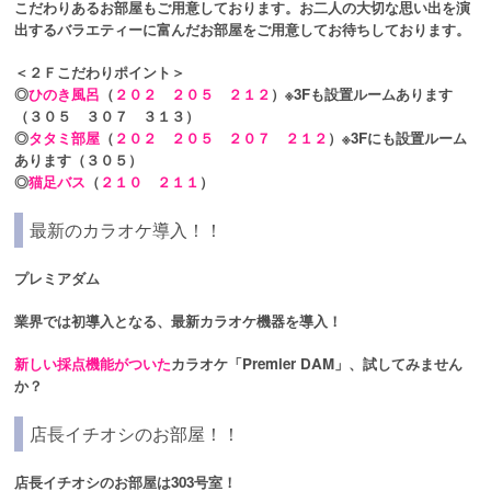
こだわりあるお部屋もご用意しております。お二人の大切な思い出を演
出するバラエティーに富んだお部屋をご用意してお待ちしております。
＜２Ｆこだわりポイント＞
◎
ひのき風呂
（
２０２ ２０５ ２１２
）※3Fも設置ルームあります
（３０５ ３０７ ３１３）
◎
タタミ部屋
（
２０２ ２０５ ２０７ ２１２
）※3Fにも設置ルーム
あります（３０５）
◎
猫足バス
（
２１０ ２１１
）
最新のカラオケ導入！！
プレミアダム
業界では初導入となる、最新カラオケ機器を導入！
新しい採点機能がついた
カラオケ「Premier DAM」、試してみません
か？
店長イチオシのお部屋！！
店長イチオシのお部屋は
303号室
！