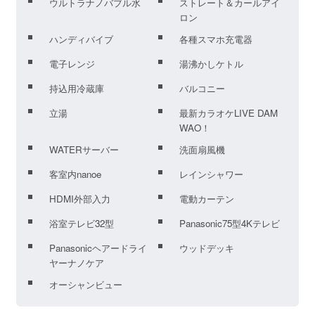
ウルトラナノバブル水
ストレート＆カールアイ
ロン
ハンディバイブ
各種スマホ充電器
電子レンジ
湯沸かしケトル
持込用冷蔵庫
バルコニー
立湯
最新カラオケLIVE DAM
WAO！
WATERサーバー
洗面扇風機
客室内nanoe
レインシャワー
HDMI外部入力
電動カーテン
浴室テレビ32型
Panasonic75型4Kテレビ
Panasonicヘアードライ
ウッドデッキ
ヤーナノケア
オーシャンビュー