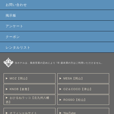
お問い合わせ
掲示板
アンケート
クーポン
レンタルリスト
当ホテルは、風俗営業の定めにより 18 歳未満の方はご利用いただけません。
MOZ【岡山】
MESA【岡山】
KNOB【倉敷】
OZ＆COCO【津山】
おひるねラッコ【北九州八幡
ROSSO【松山】
西】
オフィシャルサイト
YouTube