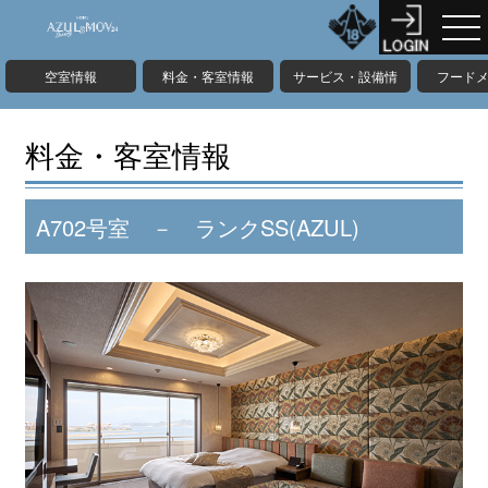
空室情報
料金・客室情報
サービス・設備情
フード
報
料金・客室情報
A702号室 － ランクSS(AZUL)