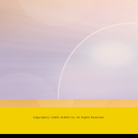
Copyright(c)
USEN-ALMEX inc,
All Rights Reserved.