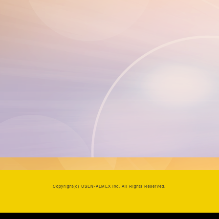
Copyright(c)
USEN-ALMEX inc,
All Rights Reserved.