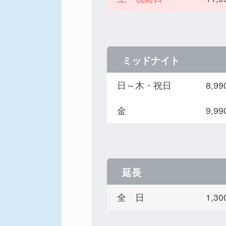
ミッドナイト
日～木・祝日
8,
金
9,
延長
全 日
1,