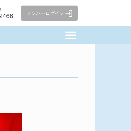
せ
-2466