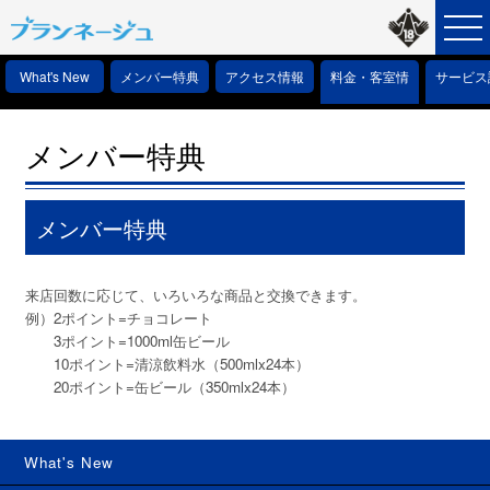
What's New
メンバー特典
アクセス情報
料金・客室情
サービス
報
情報
メンバー特典
メンバー特典
来店回数に応じて、いろいろな商品と交換できます。
例）2ポイント=チョコレート
3ポイント=1000ml缶ビール
10ポイント=清涼飲料水（500mlx24本）
20ポイント=缶ビール（350mlx24本）
What's New