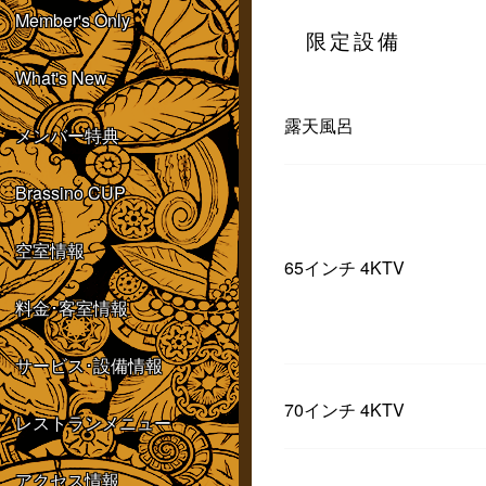
Member's Only
限定設備
What's New
露天風呂
メンバー特典
Brassino CUP
空室情報
65インチ 4KTV
料金･客室情報
サービス･設備情報
70インチ 4KTV
レストランメニュー
アクセス情報