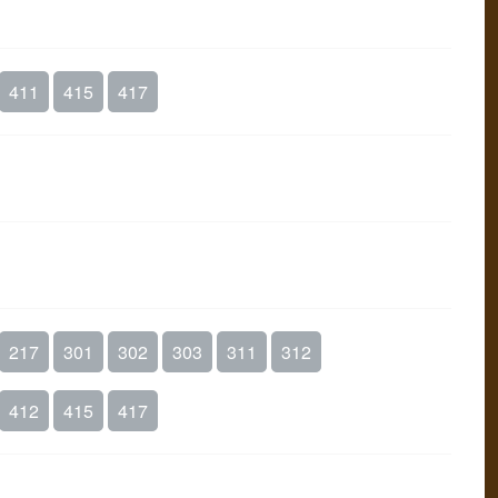
411
415
417
217
301
302
303
311
312
412
415
417