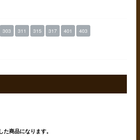
303
311
315
317
401
403
した商品になります。