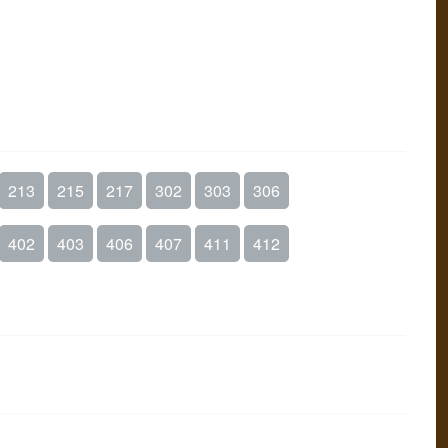
213
215
217
302
303
306
402
403
406
407
411
412