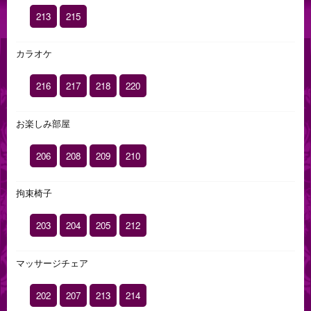
213
215
カラオケ
216
217
218
220
お楽しみ部屋
206
208
209
210
拘束椅子
203
204
205
212
マッサージチェア
202
207
213
214