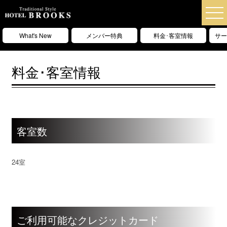
What's New
メンバー特典
料金･客室情報
サー
料金･客室情報
客室数
24室
ご利用可能なクレジットカード