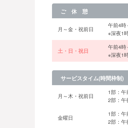
ご 休 憩
午前4時
月～金・祝前日
※深夜1
午前4時
土・日・祝日
※深夜1
サービスタイム(時間枠制)
1部：午
月～木・祝前日
2部：午
1部：午
金曜日
2部：午