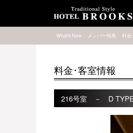
What's New
メンバー特典
料金
料金･客室情報
216号室 － D TYP