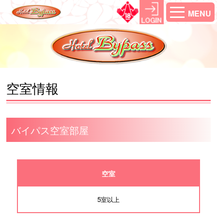
MENU
空室情報
バイパス空室部屋
空室
5室以上