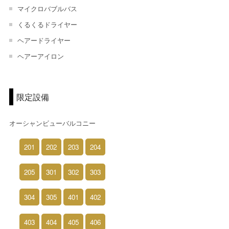
マイクロバブルバス
くるくるドライヤー
ヘアードライヤー
ヘアーアイロン
限定設備
オーシャンビューバルコニー
201
202
203
204
205
301
302
303
304
305
401
402
403
404
405
406