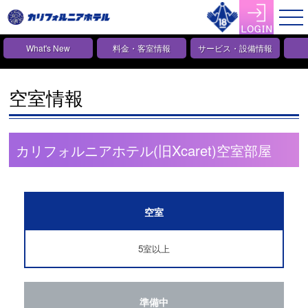
What's New
料金・客室情報
サービス・設備情報
空室情報
カリフォルニアホテル(旧Xcaret)空室部屋
空室
5室以上
準備中