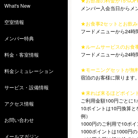
★お部屋の料金が15%OF
What's New
メンバー入会当日からメン
空室情報
★お食事2セットとお飲み
フードメニューから24時
メンバー特典
★ルームサービスのお食事
フードメニューから24時
料金・客室情報
★モーニングセットが無
料金シミュレーション
宿泊のお客様に限ります
サービス・設備情報
★来れば来るほどポイン
ご利用金額100円ごとに
アクセス情報
10ポイントは10円換算
例）
お問い合わせ
1000円のご利用で10ポ
1000ポイントは1000
メールマガジン