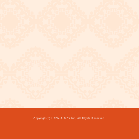
Copyright(c)
USEN-ALMEX inc,
All Rights Reserved.