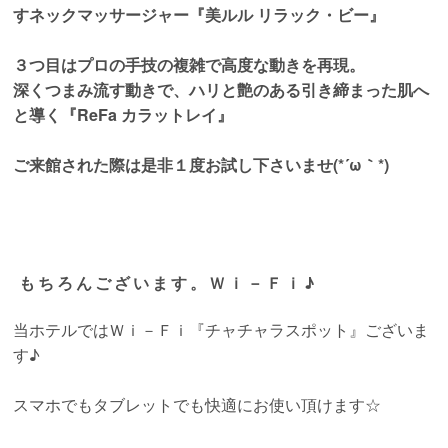
すネックマッサージャー『美ルル リラック・ビー』
３つ目はプロの手技の複雑で高度な動きを再現。
深くつまみ流す動きで、ハリと艶のある引き締まった肌へ
と導く『ReFa カラットレイ』
ご来館された際は是非１度お試し下さいませ(*´ω｀*)
もちろんございます。Ｗｉ－Ｆｉ♪
当ホテルではＷｉ－Ｆｉ『チャチャラスポット』ございま
す♪
スマホでもタブレットでも快適にお使い頂けます☆