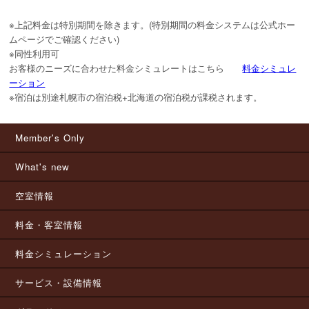
※上記料金は特別期間を除きます。(特別期間の料金システムは公式ホー
ムページでご確認ください)

※同性利用可

お客様のニーズに合わせた料金シミュレートはこちら　　
料金シミュレ
ーション
※宿泊は別途札幌市の宿泊税+北海道の宿泊税が課税されます。
Member's Only
What's new
空室情報
料金・客室情報
料金シミュレーション
サービス・設備情報