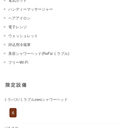
電気ポット
ハンディーマッサージャー
ヘアアイロン
電子レンジ
ウォッシュレット
持込用冷蔵庫
美容シャワーヘッド(ReFa/ミラブル)
フリーWi-Fi
限定設備
ミラバス/ミラブルzeroシャワーヘッド
6
パチスロ