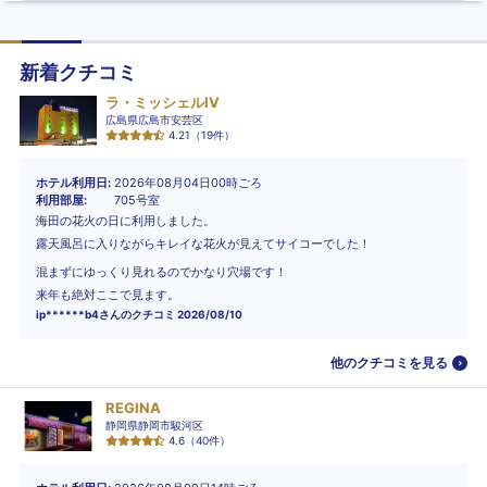
新着クチコミ
ラ・ミッシェルIV
広島県広島市安芸区
4.21
（
19
件）
ホテル利用日
2026年08月04日00時ごろ
利用部屋
705号室
海田の花火の日に利用しました。
露天風呂に入りながらキレイな花火が見えてサイコーでした！
混まずにゆっくり見れるのでかなり穴場です！
来年も絶対ここで見ます。
ip******b4
さんのクチコミ
2026/08/10
他のクチコミを見る
REGINA
静岡県静岡市駿河区
4.6
（
40
件）