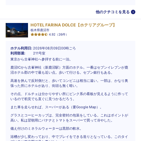
他のクチコミを見る
HOTEL FARINA DOLCE【ホテリアグループ】
栃木県鹿沼市
4.92
（
26
件）
ホテル利用日
2026年08月09日00時ごろ
利用部屋
211号室
東京から古峯神社へ参拝する前に一泊。
鹿沼ICから古峯神社（新鹿沼駅）方面のホテル。一番はセブンイレブンが鹿
沼ホテル郡の中で最も近い点。歩いて行ける。セブン銀行もある。
高速を挟んで反対側だと、歩いてコンビニは相当に遠い。一部は、かなり奥
張った所にホテルがあり、街頭も無く暗い。
その点、ドルチェは分かりやすい所にピンク系の看板が見えるように作って
いるので初見でも直ぐに見つかるだろう。
また車を走らせれば、スーパーがある（要Google Map）。
グラスとコーヒーカップは、完全密封の包装をしている。これはポイントが
高い。私は翌朝用にバナナとトマトをスーパーで買って冷やした。
備え付けのミネラルウォーターは黒部の軟水。
浴槽が少し変わっており、中でプレイをできる造りとなっている。このタイ