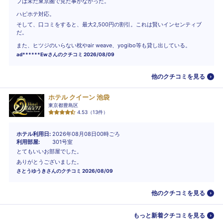
プは未だ東京圏で見た事がなかった。
ハピホテ対応。
そして、口コミをすると、最大2,500円の割引。これは賢いインセンティブ
だ。
また、ヒツジのいらない枕やair weave、yogibo等も貸し出している。
ad******Ew
さんのクチコミ
2026/08/09
他のクチコミを見る
ホテル クイーン 池袋
東京都豊島区
4.53
（
13
件）
ホテル利用日
2026年08月08日00時ごろ
利用部屋
301号室
とてもいいお部屋でした。
ありがとうございました。
さとうゆうき
さんのクチコミ
2026/08/09
他のクチコミを見る
もっと新着クチコミを見る