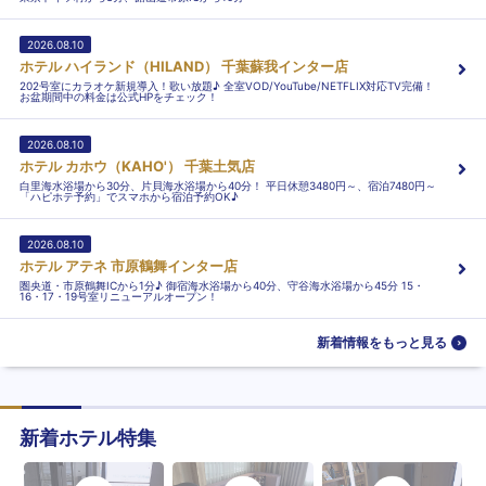
2026.08.10
ホテル ハイランド（HILAND） 千葉蘇我インター店
202号室にカラオケ新規導入！歌い放題♪ 全室VOD/YouTube/NETFLIX対応TV完備！
お盆期間中の料金は公式HPをチェック！
2026.08.10
ホテル カホウ（KAHO'） 千葉土気店
白里海水浴場から30分、片貝海水浴場から40分！ 平日休憩3480円～、宿泊7480円～
「ハピホテ予約」でスマホから宿泊予約OK♪
2026.08.10
ホテル アテネ 市原鶴舞インター店
圏央道・市原鶴舞ICから1分♪ 御宿海水浴場から40分、守谷海水浴場から45分 15・
16・17・19号室リニューアルオープン！
新着情報をもっと見る
新着ホテル特集