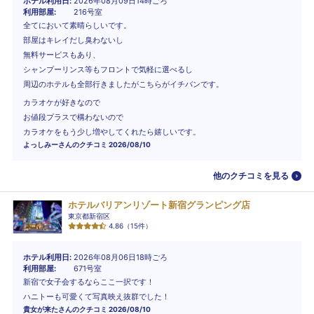
ホテル利用日
2026年08月09日14時ごろ
利用部屋
216号室
全てにおいて素晴らしいです。
部屋はキレイだし臭わないし
無料サービスもあり、
シャンプーリンス等もフロントで気軽に選べるし
周辺のホテルも全部行きましたがこちらがイチバンです。
カラオケが好きなので
お値段プラスで構わないので
カラオケをもう少し増やしてくれたら嬉しいです。
よっしみー
さんのクチコミ
2026/08/10
他のクチコミを見る
ホテルバリアンリゾート新宿グランピング店
東京都新宿区
4.86
（
15
件）
ホテル利用日
2026年08月06日18時ごろ
利用部屋
671号室
新宿で女子会するならここ一択です！
ハニトーも可愛くて写真映え抜群でした！
貴女が来た
さんのクチコミ
2026/08/10