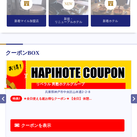
新規・
新着マイル加盟店
新着ホテル
リニューアルホテル
クーポンBOX
リベラル 男塾ホテルグループ
兵庫県神戸市中央区山本通2-2-8
特典
1
★全日使える超お得なクーポン★ 【全日】 休憩
...
クーポンを表示