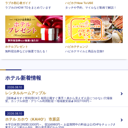
ラブホ初心者ガイド
ハピホテHow To USE
ラブホのHOW TOをまとめています
タッチや予約、マイルなど動画で解説！
ホテルプレゼント
ハピホテチェンジ
無料宿泊券などが抽選で当たる！
ハピホテマイルと商品を交換!!
ホテル新着情報
2026.08.10
レンタルルームアップル
【新橋🍎今すぐ即利用OK】桜田公園すぐ裏手！表から見えず人目につかない穴場個
室。カップル休憩・デリヘル利用歓迎！地域最安値🍎30分1100円～
2026.08.10
ホテル カホウ（KAHO'） 市原店
☆平日休憩(2時間)3300円～、宿泊6980円～ お盆期間中の料金は公式HPをチェック♪
東京ドイツ村から8分、館山道市原ICから10分