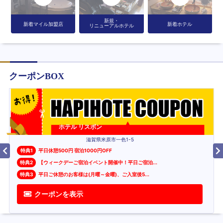
新規・
新着マイル加盟店
新着ホテル
リニューアルホテル
クーポンBOX
ホテル リスボン
滋賀県米原市一色1-5
特典
1
平日休憩500円 宿泊1000円OFF
特典
2
【ウィークデーご宿泊イベント開催中！平日ご宿泊
...
特典
3
平日ご休憩のお客様は(月曜～金曜)、ご入室後5
...
クーポンを表示