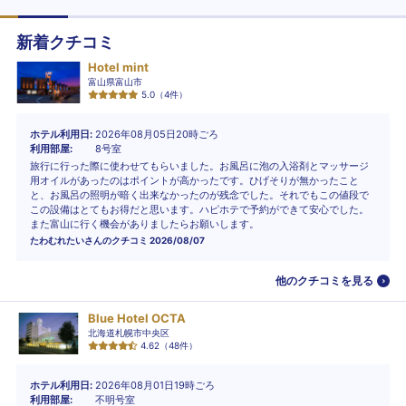
新着クチコミ
Hotel mint
富山県富山市
5.0
（
4
件）
ホテル利用日
2026年08月05日20時ごろ
利用部屋
8号室
旅行に行った際に使わせてもらいました。お風呂に泡の入浴剤とマッサージ
用オイルがあったのはポイントが高かったです。ひげそりが無かったこと
と、お風呂の照明が暗く出来なかったのが残念でした。それでもこの値段で
この設備はとてもお得だと思います。ハピホテで予約ができて安心でした。
また富山に行く機会がありましたらお願いします。
たわむれたい
さんのクチコミ
2026/08/07
他のクチコミを見る
Blue Hotel OCTA
北海道札幌市中央区
4.62
（
48
件）
ホテル利用日
2026年08月01日19時ごろ
利用部屋
不明号室