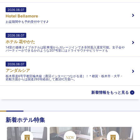
2026.08.07
Hotel Bellamore
お盆期間中も予約受付中です♪
2026.08.07
ホテル 花やかた
14室の連棟タイプホテルは駐車場からガレージインでき非対面入退室可能。女子会や
パーティーができるかのような207号室にはドライサウナやビリヤードも
2026.08.07
アンダルシア
栃木県道6号宇都宮楡木線［鹿沼インターにつながる道］！＊都賀・栃木市・大平・
岩船方面からは国道293等経由して鹿沼IC方面へ。
新着情報をもっと見る
新着ホテル特集