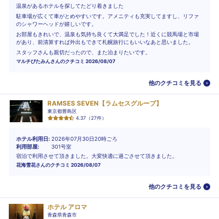
温泉があるホテルを探してたどり着きました
駐車場が広くて車がとめやすいです。アメニティも充実してますし、リファ
のシャワーヘッドが嬉しいです。
お部屋もきれいで、温泉も気持ち良くて大満足でした！近くに競馬場と市場
があり、前清算すれば外出もできて札幌旅行にもいいなあと思いました。
スタッフさんも親切だったので、また泊まりたいです。
マルチびたみん
さんのクチコミ
2026/08/07
他のクチコミを見る
RAMSES SEVEN【ラムセスグループ】
東京都豊島区
4.37
（
27
件）
ホテル利用日
2026年07月30日20時ごろ
利用部屋
301号室
宿泊で利用させて頂きました。大変快適に過ごさせて頂きました。
花海雪花
さんのクチコミ
2026/08/07
他のクチコミを見る
ホテル アロマ
青森県青森市