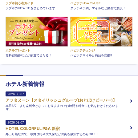
ラブホ初心者ガイド
ハピホテHow To USE
ラブホのHOW TOをまとめています
タッチや予約、マイルなど動画で解説！
ホテルプレゼント
ハピホテチェンジ
無料宿泊券などが抽選で当たる！
ハピホテマイルと商品を交換!!
ホテル新着情報
2026.08.07
アフタヌーン【スタイリッシュグループ(おとぼけビーバー)】
本日8/7～より盆料金となっておりますのでお時間や料金にお気を付けくださいま
せ。
2026.08.07
HOTEL COLORFUL P&A 新宿
外出可能なので、歌舞伎町や大久保などの街を散策するのもOK！！