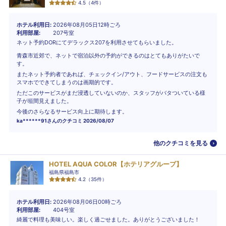
4.5
（
4
件）
ホテル利用日
2026年08月05日12時ごろ
利用部屋
207号室
ネット予約DORにてデラックス207を利用させてもらいました。
青森市近郊で、ネットで宿泊以外の予約ができるのはとてもありがたいで
す。
またネット予約者であれば、チェックイン/アウト、フードサービスの注文も
スマホでできてしまうのは画期的です。
ただこのサービスがまだ浸透していないのか、スタッフがバタついている様
子が垣間見えました。
今後のさらなるサービス向上に期待します。
ka******91
さんのクチコミ
2026/08/07
他のクチコミを見る
HOTEL AQUA COLOR【ホテリアグループ】
福島県福島市
4.2
（
35
件）
ホテル利用日
2026年08月06日00時ごろ
利用部屋
404号室
綺麗で料理も美味しい。楽しく過ごせました。ありがとうございました！