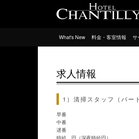
What's New
料金・客室情報
サ
求人情報
1）清掃スタッフ（パー
早番
中番
遅番
時給 円（深夜時給円）