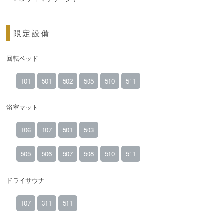
限定設備
回転ベッド
101
501
502
505
510
511
浴室マット
106
107
501
503
505
506
507
508
510
511
ドライサウナ
107
311
511