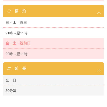
ご 宿 泊
日～木・祝日
21時～翌11時
金・土・祝前日
22時～翌11時
ご 延 長
全 日
30分毎