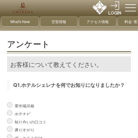
What's New
空室情報
アクセス情報
料金･
アンケート
お客様について教えてください。
Q1.ホテルシェレナを何でお知りになりましたか？
電光掲示板
ホテナビ
知り合いの口コミ
通りすがり
ずっとここだけ