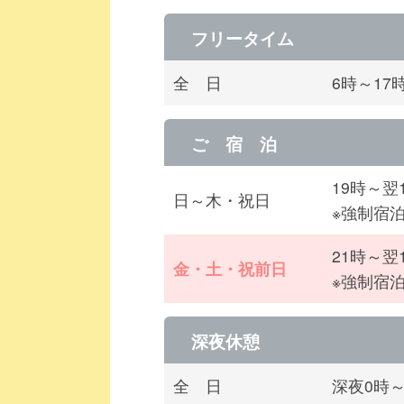
フリータイム
全 日
6時～17
ご 宿 泊
19時～翌
日～木・祝日
※強制宿
21時～翌
金・土・祝前日
※強制宿
深夜休憩
全 日
深夜0時