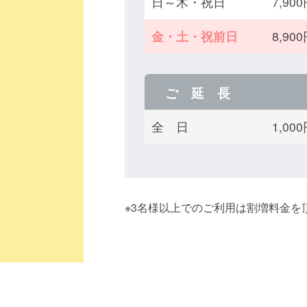
日～木・祝日
7,9
金・土・祝前日
8,9
ご 延 長
全 日
1,0
※3名様以上でのご利用は割増料金を