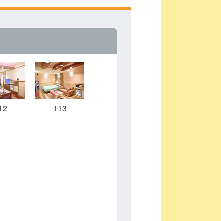
12
113