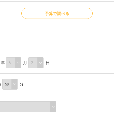
予算で調べる
年
月
日
時
分