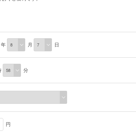
年
月
日
時
分
円