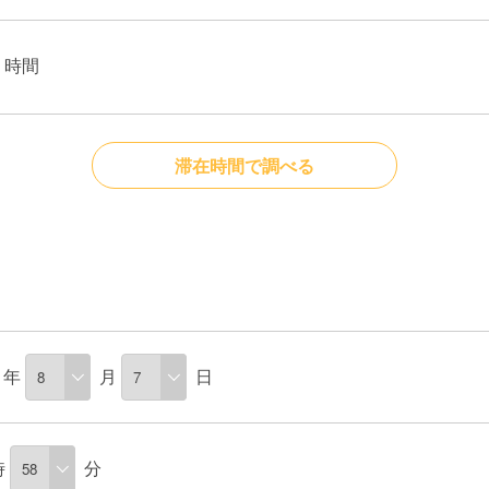
時間
滞在時間で調べる
年
月
日
時
分