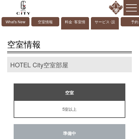
What's New
空室情報
料金･客室情
サービス･設
予約
報
備情報
空室情報
HOTEL City空室部屋
空室
5室以上
準備中