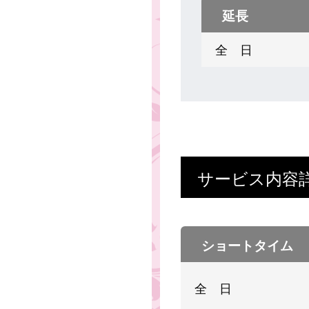
延長
全 日
サービス内容
ショートタイム
全 日