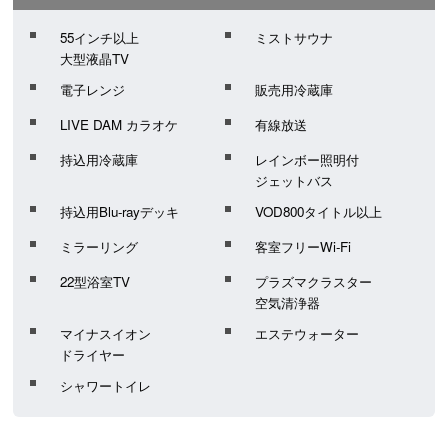
55インチ以上
ミストサウナ
大型液晶TV
電子レンジ
販売用冷蔵庫
LIVE DAM カラオケ
有線放送
持込用冷蔵庫
レインボー照明付
ジェットバス
持込用Blu-rayデッキ
VOD800タイトル以上
ミラーリング
客室フリーWi-Fi
22型浴室TV
プラズマクラスター
空気清浄器
マイナスイオン
エステウォーター
ドライヤー
シャワートイレ