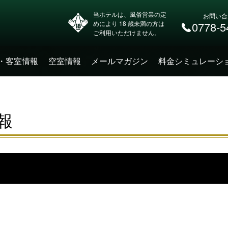
当ホテルは、風俗営業の定
お問い合
めにより 18 歳未満の方は
0778-5
ご利用いただけません。
・客室情報
空室情報
メールマガジン
料金シミュレーシ
報