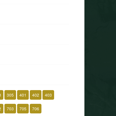
3
305
401
402
403
2
703
705
706