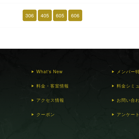
306
405
605
606
What's New
メンバー
料金・客室情報
料金シミ
アクセス情報
お問い合
クーポン
アンケー