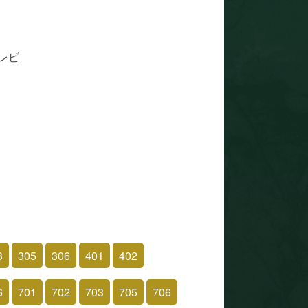
レビ
3
305
306
401
402
6
701
702
703
705
706