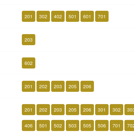
201
302
402
501
601
701
203
602
201
202
203
205
206
201
202
203
205
206
301
302
30
406
501
502
503
505
506
701
70