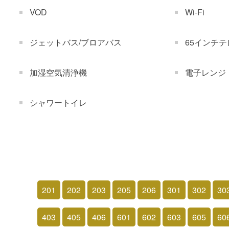
VOD
Wi-Fi
ジェットバス/ブロアバス
65インチテ
加湿空気清浄機
電子レンジ
シャワートイレ
201
202
203
205
206
301
302
30
403
405
406
601
602
603
605
60