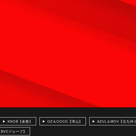
KNOB【倉敷】
OZ＆COCO【津山】
AZUL＆MOV【北九州
【BVCグループ】