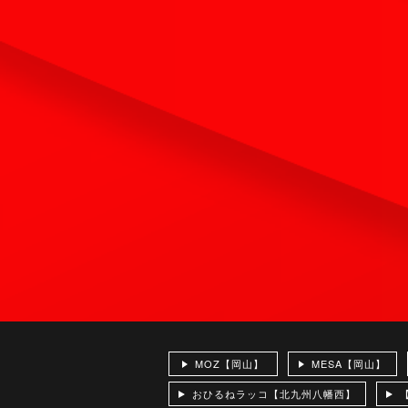
MOZ【岡山】
MESA【岡山】
おひるねラッコ【北九州八幡西】