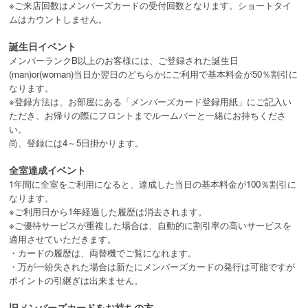
※ご来店回数はメンバーズカードの受付回数となります。ショートタイ
ムはカウントしません。
誕生日イベント
メンバーランクB以上のお客様には、ご登録された誕生日
(man)or(woman)当日か翌日のどちらかにご利用で基本料金が50％割引に
なります。
※登録方法は、お部屋にある「メンバーズカード登録用紙」にご記入い
ただき、お帰りの際にフロントまでルームバーと一緒にお持ちくださ
い。
尚、登録には4～5日掛かります。
全室達成イベント
1年間に全室をご利用になると、達成した当日の基本料金が100％割引に
なります。
※ご利用日から1年経過した履歴は消去されます。
※ご優待サービスが重複した場合は、自動的に割引率の高いサービスを
適用させていただきます。
・カードの履歴は、両替機でご覧になれます。
・万が一紛失された場合は新たにメンバーズカードの発行は可能ですが
ポイントの引継ぎは出来ません。
旧メンバーズカードをお持ちの方