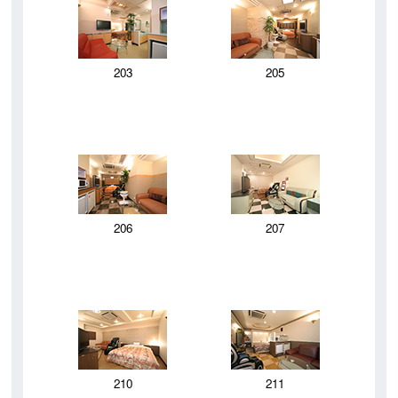
203
205
206
207
210
211