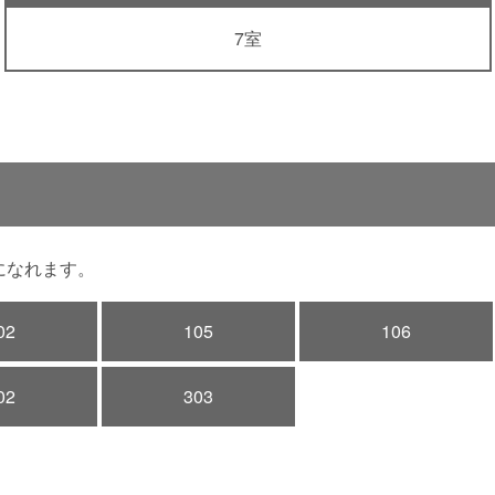
7室
になれます。
02
105
106
02
303