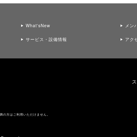
What'sNew
メン
サービス・設備情報
アク
ス
未満の方はご利用いただけません。