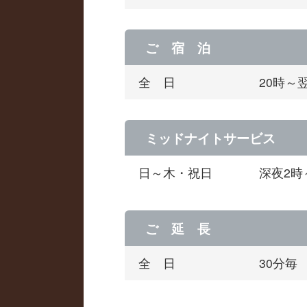
ご 宿 泊
全 日
20時～
ミッドナイトサービス
日～木・祝日
深夜2時
ご 延 長
全 日
30分毎