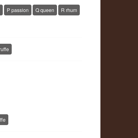
P passion
Q queen
R rhum
ruffe
ffe