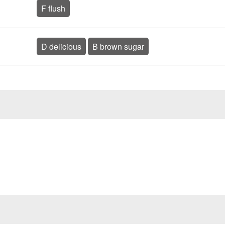
F flush
D delicious
B brown sugar