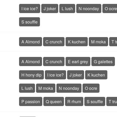
I ice ice?
J joker
L lush
N noonday
O ocre
S souffle
A Almond
C crunch
K kuchen
M moka
T t
A Almond
C crunch
E earl grey
G galettes
H hony dip
I ice ice?
J joker
K kuchen
L lush
M moka
N noonday
O ocre
P passion
Q queen
R rhum
S souffle
T tru