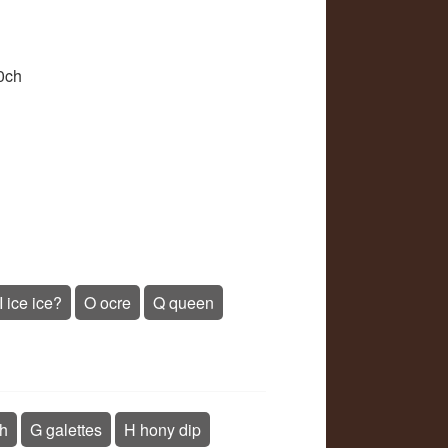
ch
I ice ice?
O ocre
Q queen
sh
G galettes
H hony dip