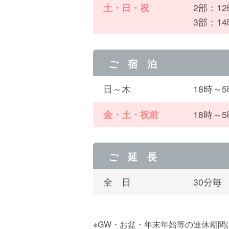
土・日・祝
2部：1
3部：1
ご 宿 泊
日～木
18時～
金・土・祝前
18時～
ご 延 長
全 日
30分毎
※GW・お盆・年末年始等の連休期