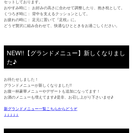
セットしております。
おやすみ時に： お好みの高さに合わせて調整したり、抱き枕として。
くつろぎ時に： 背中を支えるクッションとして。
お疲れの時に： 足元に置いて『足枕』に。
どうぞ贅沢に組み合わせて、快適なひとときをお過ごしください。
NEW!!【グランドメニュー】新しくなりまし
た♪
お待たせしました！
グランドメニューが新しくなりました!!
お腹一杯豪華メニューやデザートも追加になってます！
お酒のメニューも増えてます♪是非、お召し上がり下さいませ♪
新グランドメニュー一覧こちらからどうぞ
↓↓↓↓↓