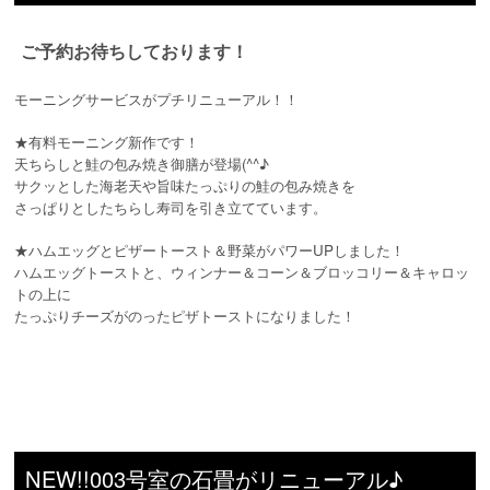
ご予約お待ちしております！
モーニングサービスがプチリニューアル！！
★有料モーニング新作です！
天ちらしと鮭の包み焼き御膳が登場(^^♪
サクッとした海老天や旨味たっぷりの鮭の包み焼きを
さっぱりとしたちらし寿司を引き立てています。
★ハムエッグとピザートースト＆野菜がパワーUPしました！
ハムエッグトーストと、ウィンナー＆コーン＆ブロッコリー＆キャロッ
トの上に
たっぷりチーズがのったピザトーストになりました！
NEW!!003号室の石畳がリニューアル♪