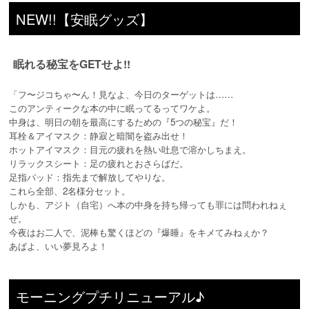
NEW!!【安眠グッズ】
眠れる秘宝をGETせよ!!
「フ〜ジコちゃ〜ん！見なよ、今日のターゲットは……
このアンティークな本の中に眠ってるってワケよ。
中身は、明日の朝を最高にするための『5つの秘宝』だ！
耳栓＆アイマスク：静寂と暗闇を盗み出せ！
ホットアイマスク：目元の疲れを熱い吐息で溶かしちまえ。
リラックスシート：足の疲れとおさらばだ。
足指パッド：指先まで解放してやりな。
これら全部、2名様分セット。
しかも、アジト（自宅）へ本の中身を持ち帰っても罪には問われねぇ
ぜ。
今夜はお二人で、泥棒も驚くほどの『爆睡』をキメてみねぇか？
あばよ、いい夢見ろよ！
モーニングプチリニューアル♪