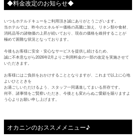
◆料金改定のお知らせ◆
いつもホテルドキューをご利用頂き誠にありがとうございます。
当ホテルでは、昨今のエネルギー価格の高騰に加え、リネン類や食材、
消耗品等の諸物価の上昇が続いており、現在の価格を維持することが
極めて困難な状況となっております。
今後もお客様に安全・安心なサービスを提供し続けるため、
誠に不本意ながら2026年2月よりご利用料金の一部の改定を実施させて
いただきます。
お客様にはご負担をおかけすることとなりますが、これまで以上に心地
よいひとときを
お過ごしいただけるよう、スタッフ一同邁進してまいる所存です。
何卒、諸事情をご賢察いただき、今後とも変わらぬご愛顧を賜りますよ
う心よりお願い申し上げます。
オカニンのおススメメニュー♪