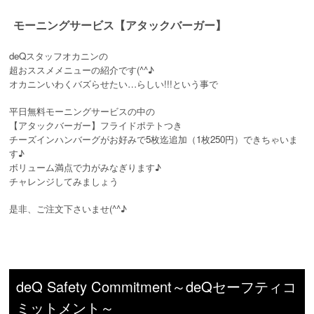
モーニングサービス【アタックバーガー】
deQスタッフオカニンの
超おススメメニューの紹介です(^^♪
オカニンいわくバズらせたい…らしい!!!という事で
平日無料モーニングサービスの中の
【アタックバーガー】フライドポテトつき
チーズインハンバーグがお好みで5枚迄追加（1枚250円）できちゃいま
す♪
ボリューム満点で力がみなぎります♪
チャレンジしてみましょう
是非、ご注文下さいませ(^^♪
deQ Safety Commitment～deQセーフティコ
ミットメント～