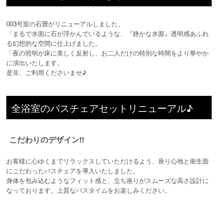
003号室の石畳がリニューアルしました。
「まるで水面に石が浮かんでいるような、『静かな水面』透明感あふれ
る幻想的な空間に仕上げました。
「夜の照明が床に美しく反射し、お二人だけの特別な時間をより華やか
に演出いたします。
是非、ご利用くださいませ♪
全浴室のバスチェアセットリニューアル♪
こだわりのデザイン!!
お客様に心ゆくまでリラックスしていただけるよう、座り心地と衛生面
にこだわったバスチェアを導入いたしました。
身体を包み込むようなフィット感と、立ち座りがスムーズな高さ設計に
なっております。上質なバスタイムをお楽しみください。