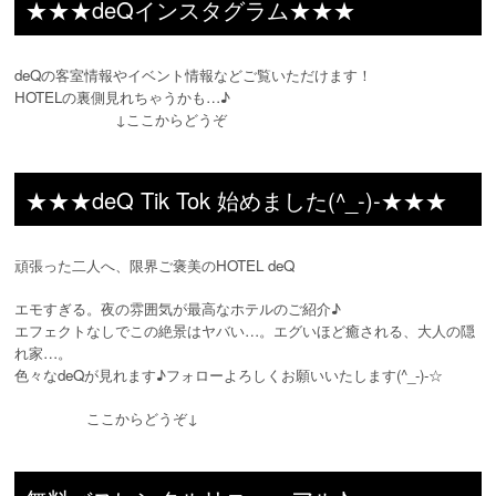
★★★deQインスタグラム★★★
deQの客室情報やイベント情報などご覧いただけます！
HOTELの裏側見れちゃうかも…♪
↓ここからどうぞ
★★★deQ Tik Tok 始めました(^_-)-★★★
頑張った二人へ、限界ご褒美のHOTEL deQ
エモすぎる。夜の雰囲気が最高なホテルのご紹介♪
エフェクトなしでこの絶景はヤバい…。エグいほど癒される、大人の隠
れ家…。
色々なdeQが見れます♪フォローよろしくお願いいたします(^_-)-☆
ここからどうぞ↓