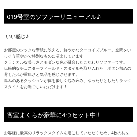
019号室のソファーリニューアル♪
いい感じ♪
お部屋のシックな壁紙に映える、鮮やかなターコイズブルー。空間をい
っそう華やかで特別なものに演出しています
クラシカルな美しさとモダンな色が融合したこだわりソファーです。
伝統的なチェスターフィールド・スタイルを取り入れた、ボタン留めの
背もたれが重厚さと気品を感じさせます。
厚みのあるクッションが体を優しく包み込み、ゆったりとしたリラック
スタイムをお過ごしいただけます！
客室まくらが豪華に4つセット中!!
お客様に最高のリラックスタイムを過ごしていただくため、4枚の枕を