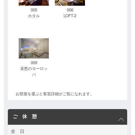
005
006
ホタル
LOFT-2
009
哀愁のヨーロッ
パ
お部屋を選ぶと客室詳細がご覧になれます。
ご 休 憩
全 日