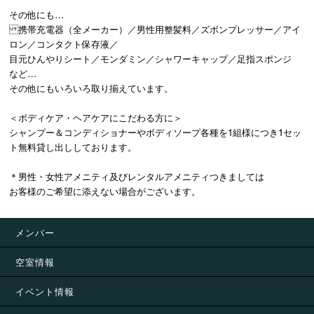
その他にも…
携帯充電器（全メーカー）／男性用整髪料／ズボンプレッサー／アイ
ロン／コンタクト保存液／
目元ひんやりシート／モンダミン／シャワーキャップ／足指スポンジ
など…
その他にもいろいろ取り揃えています。
＜ボディケア・ヘアケアにこだわる方に＞
シャンプー＆コンディショナーやボディソープ各種を1組様につき1セッ
ト無料貸し出ししております。
＊男性・女性アメニティ及びレンタルアメニティつきましては
お客様のご希望に添えない場合がございます。
メンバー
空室情報
イベント情報