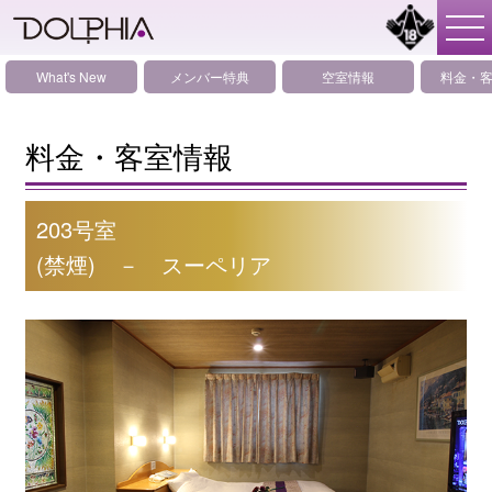
What's New
メンバー特典
空室情報
料金・
料金・客室情報
203号室
(禁煙) － スーペリア