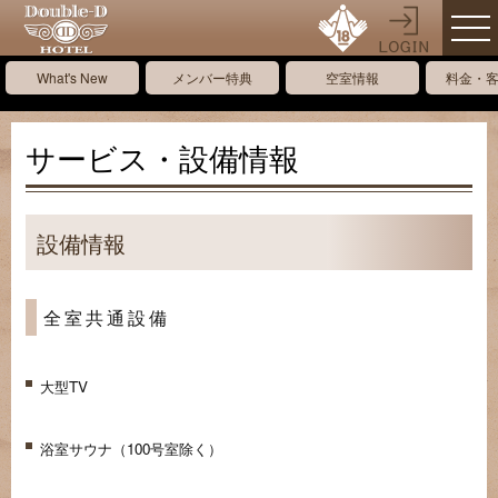
What's New
メンバー特典
空室情報
料金・
サービス・設備情報
設備情報
全室共通設備
大型TV
浴室サウナ（100号室除く）