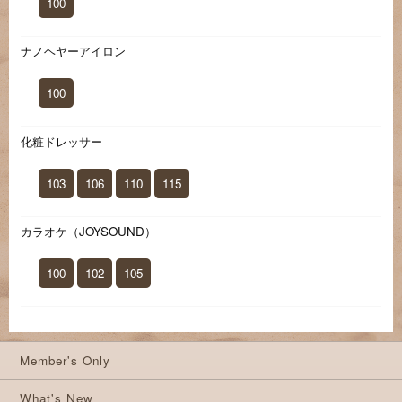
100
ナノヘヤーアイロン
100
化粧ドレッサー
103
106
110
115
カラオケ（JOYSOUND）
100
102
105
Member's Only
What's New