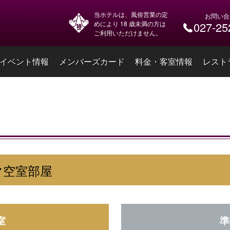
当ホテルは、風俗営業の定
お問い合
めにより 18 歳未満の方は
027-25
ご利用いただけません。
イベント情報
メンバーズカード
料金・客室情報
レスト
マ空室部屋
室
準