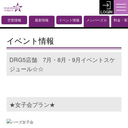
空室情報
最新情報
イベント情報
メンバーズカ
料金・客
What's New
ード
報
イベント情報
DRG5店舗 7月・8月・9月イベントスケ
ジュール☆☆
★女子会プラン★