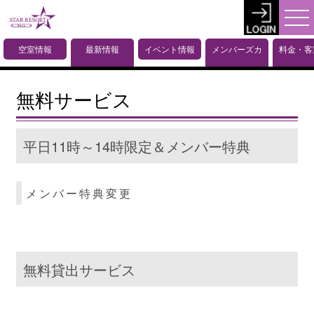
空室情報
最新情報
イベント情報
メンバーズカ
料金・客
What's New
ード
報
無料サービス
平日11時～14時限定＆メンバー特典
メンバー特典変更
無料貸出サービス