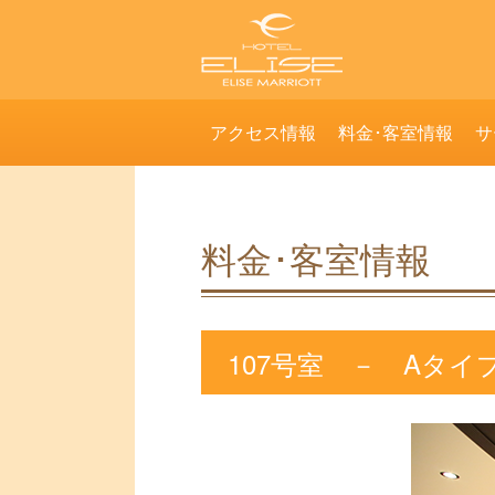
アクセス情報
料金･客室情報
サ
料金･客室情報
107号室 － Aタイ