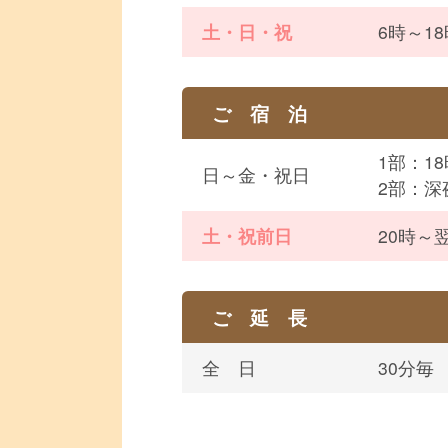
土・日・祝
6時～18
ご 宿 泊
1部：1
日～金・祝日
2部：深
土・祝前日
20時～翌
ご 延 長
全 日
30分毎