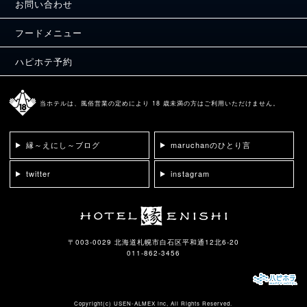
お問い合わせ
フードメニュー
ハピホテ予約
当ホテルは、風俗営業の定めにより 18 歳未満の方はご利用いただけません。
縁～えにし～ブログ
maruchanのひとり言
twitter
instagram
〒003-0029 北海道札幌市白石区平和通12北6-20
011-862-3456
Copyright(c)
USEN-ALMEX inc,
All Rights Reserved.