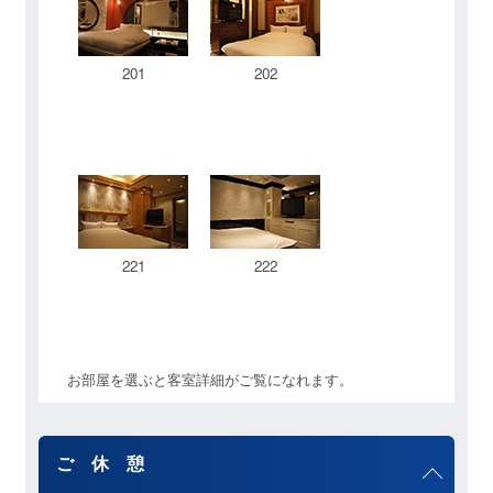
201
202
221
222
お部屋を選ぶと客室詳細がご覧になれます。
ご 休 憩