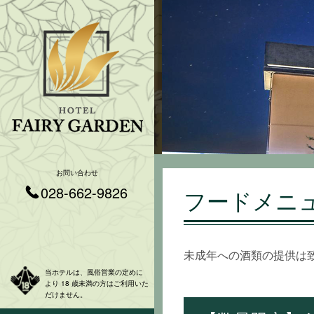
お問い合わせ
028-662-9826
フードメニ
未成年への酒類の提供は
当ホテルは、風俗営業の定めに
より 18 歳未満の方はご利用いた
だけません。